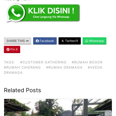
SHARE THIS
Facebook
Twitter/X
WhatsApp
Pin It
TAGS:
#CUSTOMER GATHERING
#RUMAH BOGOR
#RUMAH CIHERANG
#RUMAH DRAMAGA
#VEEDA
DRAMAGA
Related Posts