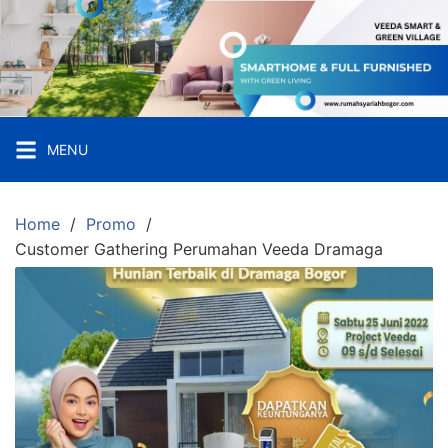
Skip
to
content
Veda
Smart
and
Green
MENU
Village
Hunian
Home
Promo
Pintar
Customer Gathering Perumahan Veeda Dramaga
Strategis
Dekat
Kampus
IPB
Dramaga
Bogor